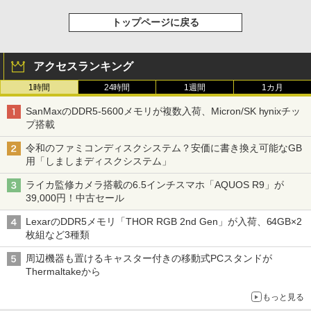
トップページに戻る
アクセスランキング
1時間
24時間
1週間
1カ月
SanMaxのDDR5-5600メモリが複数入荷、Micron/SK hynixチッ
プ搭載
令和のファミコンディスクシステム？安価に書き換え可能なGB
用「しましまディスクシステム」
ライカ監修カメラ搭載の6.5インチスマホ「AQUOS R9」が
39,000円！中古セール
LexarのDDR5メモリ「THOR RGB 2nd Gen」が入荷、64GB×2
枚組など3種類
周辺機器も置けるキャスター付きの移動式PCスタンドが
Thermaltakeから
もっと見る