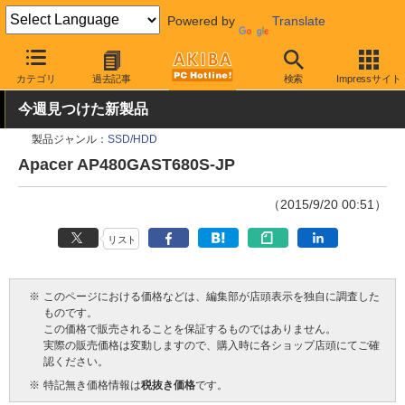
Powered by
Translate
AKIBA PC Hotline!
PCパーツ
SSD
Apacer
カテゴリ
過去記事
検索
Impressサイト
今週見つけた新製品
製品ジャンル：
SSD/HDD
Apacer AP480GAST680S-JP
（2015/9/20 00:51）
リスト
※
このページにおける価格などは、編集部が店頭表示を独自に調査した
ものです。
この価格で販売されることを保証するものではありません。
実際の販売価格は変動しますので、購入時に各ショップ店頭にてご確
認ください。
※
特記無き価格情報は
税抜き価格
です。