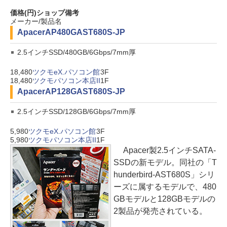
価格(円)
ショップ
備考
メーカー/製品名
Apacer
AP480GAST680S-JP
2.5インチSSD/480GB/6Gbps/7mm厚
18,480
ツクモeX.パソコン館
3F
18,480
ツクモパソコン本店II
1F
Apacer
AP128GAST680S-JP
2.5インチSSD/128GB/6Gbps/7mm厚
5,980
ツクモeX.パソコン館
3F
5,980
ツクモパソコン本店II
1F
Apacer製2.5インチSATA-
SSDの新モデル。同社の「T
hunderbird-AST680S」シリ
ーズに属するモデルで、480
GBモデルと128GBモデルの
2製品が発売されている。