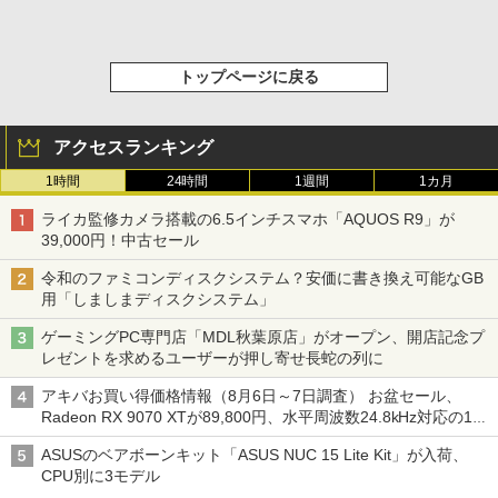
トップページに戻る
アクセスランキング
1時間
24時間
1週間
1カ月
ライカ監修カメラ搭載の6.5インチスマホ「AQUOS R9」が
39,000円！中古セール
令和のファミコンディスクシステム？安価に書き換え可能なGB
用「しましまディスクシステム」
ゲーミングPC専門店「MDL秋葉原店」がオープン、開店記念プ
レゼントを求めるユーザーが押し寄せ長蛇の列に
アキバお買い得価格情報（8月6日～7日調査） お盆セール、
Radeon RX 9070 XTが89,800円、水平周波数24.8kHz対応の17
型モニターが9,801円、暑さ指数連動セール ほか
ASUSのベアボーンキット「ASUS NUC 15 Lite Kit」が入荷、
CPU別に3モデル