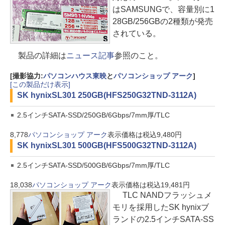
はSAMSUNGで、容量別に1
28GB/256GBの2種類が発売
されている。
製品の詳細は
ニュース記事
参照のこと。
[撮影協力:
パソコンハウス東映
と
パソコンショップ アーク
]
[この製品だけ表示]
SK hynix
SL301 250GB(HFS250G32TND-3112A)
2.5インチSATA-SSD/250GB/6Gbps/7mm厚/TLC
8,778
パソコンショップ アーク
表示価格は税込9,480円
SK hynix
SL301 500GB(HFS500G32TND-3112A)
2.5インチSATA-SSD/500GB/6Gbps/7mm厚/TLC
18,038
パソコンショップ アーク
表示価格は税込19,481円
TLC NANDフラッシュメ
モリを採用したSK hynixブ
ランドの2.5インチSATA-SS