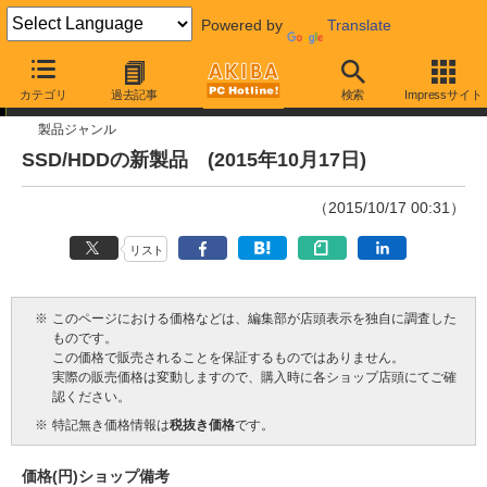
Powered by
Translate
今週見つけた新製品
カテゴリ
過去記事
検索
Impressサイト
製品ジャンル
SSD/HDDの新製品 (2015年10月17日)
（2015/10/17 00:31）
リスト
※
このページにおける価格などは、編集部が店頭表示を独自に調査した
ものです。
この価格で販売されることを保証するものではありません。
実際の販売価格は変動しますので、購入時に各ショップ店頭にてご確
認ください。
※
特記無き価格情報は
税抜き価格
です。
価格(円)
ショップ
備考