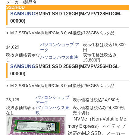
メーカー/製品名
SSD/HDD
SAMSUNG
SM951 SSD 128GB(MZVPV128HDGM-
00000)
M.2 SSD(NVMe採用/PCIe 3.0 x4接続)/128GB/バルク品
パソコンショップ ア
表示価格は税込15,800
14,629
ーク
円
税抜き価格表示な
表示価格は税込み
パソコンハウス東映
し
15,800円
SAMSUNG
SM951 SSD 256GB(MZVPV256HDGL-
00000)
M.2 SSD(NVMe採用/PCIe 3.0 x4接続)/256GB/バルク品
パソコンショップ
23,129
表示価格は税込24,980円
アーク
税抜き価格表示
パソコンハウス東
表示価格は税込み24,800円。
なし
映
売り切れ
NVMe（Non-Volatile Me
mory Express）ネイティブ
対応のM.2 SSD。メーカー