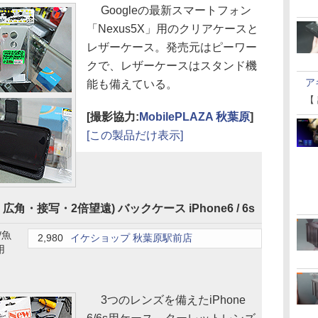
Googleの最新スマートフォン
「Nexus5X」用のクリアケースと
レザーケース。発売元はピーワー
クで、レザーケースはスタンド機
ア
能も備えている。
【
[撮影協力:
MobilePLAZA 秋葉原
]
[この製品だけ表示]
広角・接写・2倍望遠) バックケース iPhone6 / 6s
/魚
2,980
イケショップ 秋葉原駅前店
用
3つのレンズを備えたiPhone