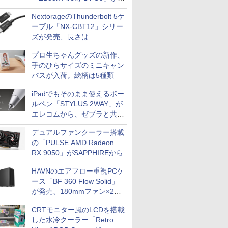
79,800円！秋葉原で中古PC
NextorageのThunderbolt 5ケ
セール
ーブル「NX-CBT12」シリー
ズが発売、長さは
30cm/50cm/1mの3種類
プロ生ちゃんグッズの新作、
手のひらサイズのミニキャン
バスが入荷。絵柄は5種類
iPadでもそのまま使えるボー
ルペン「STYLUS 2WAY」が
エレコムから、ゼブラと共同
開発
デュアルファンクーラー搭載
の「PULSE AMD Radeon
RX 9050」がSAPPHIREから
HAVNのエアフロー重視PCケ
ース「BF 360 Flow Solid」
が発売、180mmファン×2搭
載
CRTモニター風のLCDを搭載
した水冷クーラー「Retro