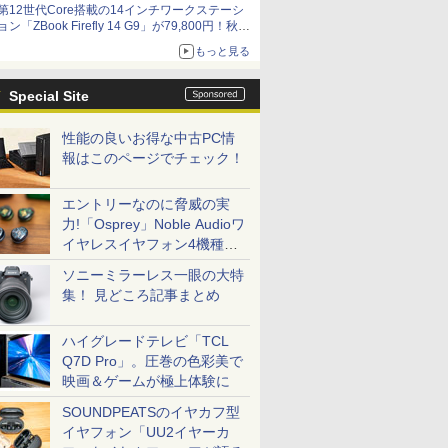
第12世代Core搭載の14インチワークステーシ
ョン「ZBook Firefly 14 G9」が79,800円！秋葉
原で中古PCセール
もっと見る
Special Site
性能の良いお得な中古PC情
報はこのページでチェック！
エントリーなのに脅威の実
力!「Osprey」Noble Audioワ
イヤレスイヤフォン4機種を
一気に聴く
ソニーミラーレス一眼の大特
集！ 見どころ記事まとめ
ハイグレードテレビ「TCL
Q7D Pro」。圧巻の色彩美で
映画＆ゲームが極上体験に
SOUNDPEATSのイヤカフ型
イヤフォン「UU2イヤーカ