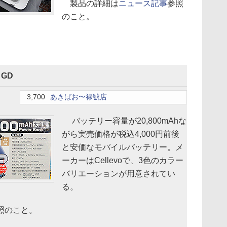
製品の詳細は
ニュース記事
参照
のこと。
・GD
3,700
あきばお〜禄號店
バッテリー容量が20,800mAhな
がら実売価格が税込4,000円前後
と安価なモバイルバッテリー。メ
ーカーはCellevoで、3色のカラー
バリエーションが用意されてい
る。
照のこと。