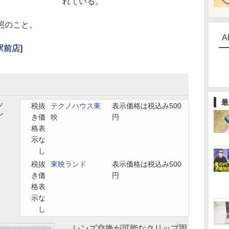
れている。
照のこと。
A
駅前店
]
最
ッ
税抜
テクノハウス東
表示価格は税込み500
ン
き価
映
円
格表
示な
し
税抜
東映ランド
表示価格は税込み500
き価
円
格表
示な
し
レンズ交換が可能なクリップ固