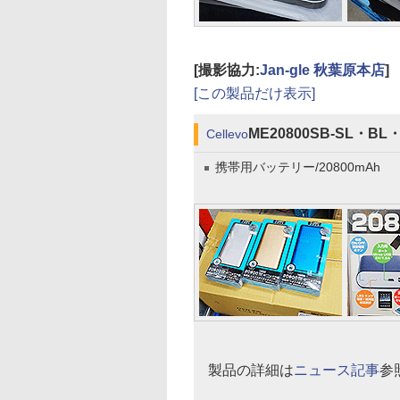
[撮影協力:
Jan-gle 秋葉原本店
]
[この製品だけ表示]
ME20800SB-SL・BL
Cellevo
携帯用バッテリー/20800mAh
製品の詳細は
ニュース記事
参