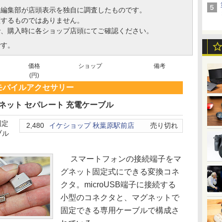
、編集部が店頭表示を独自に調査したものです。
証するものではありません。
で、購入時に各ショップ店頭にてご確認ください。
です。
価格
ショップ
備考
(円)
モバイルアクセサリー
マグネット セパレート 充電ケーブル
固定
2,480
イケショップ 秋葉原駅前店
売り切れ
ブル
スマートフォンの接続端子をマ
グネット固定式にできる変換コネ
クタ。microUSB端子に接続する
小型のコネクタと、マグネットで
固定できる専用ケーブルで構成さ