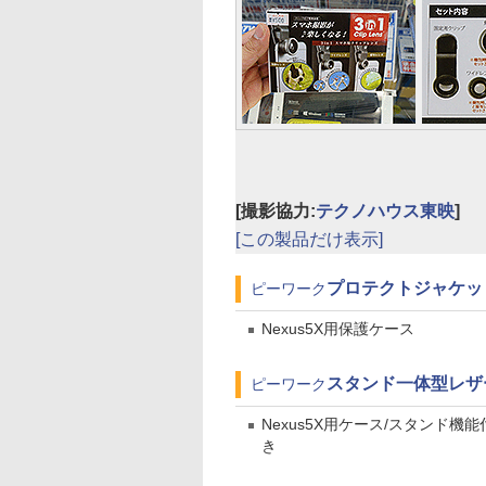
[撮影協力:
テクノハウス東映
]
[この製品だけ表示]
プロテクトジャケット f
ピーワーク
Nexus5X用保護ケース
スタンド一体型レザーケー
ピーワーク
Nexus5X用ケース/スタンド機能
き