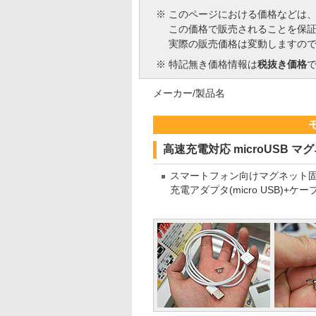
※
このページにおける価格などは
この価格で販売されることを保
実際の販売価格は変動しますの
※
特記無き価格情報は
税抜き価格
メーカー/製品名
高速充電対応 microUSB 
スマートフォン向けマグネット
充電アダプタ(micro USB)+ケー