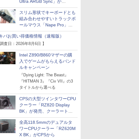
Ultra ARGB Sync」が
Thermaltakeから
スリム形状でキーボードとも
組み合わせやすいトラックボ
ールマウス「Nape Pro」が
Keychronから
キバお買い得価格情報（速報版）
 調査日：2026年8月6日 】
Intel Z890/B860マザーの購
入でゲームがもらえるバンド
ルキャンペーン
『Dying Light: The Beast』
『HITMAN 3』『Civ VII』の3
タイトルから選べる
CPSの大型ツインタワーCPU
クーラー「RZ820 Display
BK」が発売、クーラートッ
プに5インチ液晶搭載
全高118.5mmのデュアルタ
ワーCPUクーラー「RZ620M
X BK」がCPSから