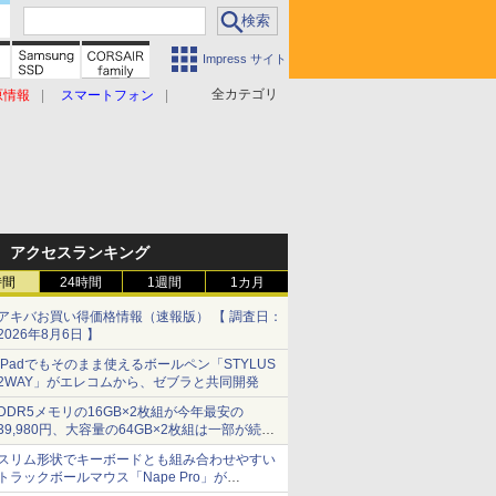
Impress サイト
全カテゴリ
原情報
スマートフォン
アクセスランキング
時間
24時間
1週間
1カ月
アキバお買い得価格情報（速報版） 【 調査日：
2026年8月6日 】
iPadでもそのまま使えるボールペン「STYLUS
2WAY」がエレコムから、ゼブラと共同開発
DDR5メモリの16GB×2枚組が今年最安の
39,980円、大容量の64GB×2枚組は一部が続騰
[8月前半のメモリ価格]
スリム形状でキーボードとも組み合わせやすい
トラックボールマウス「Nape Pro」が
Keychronから