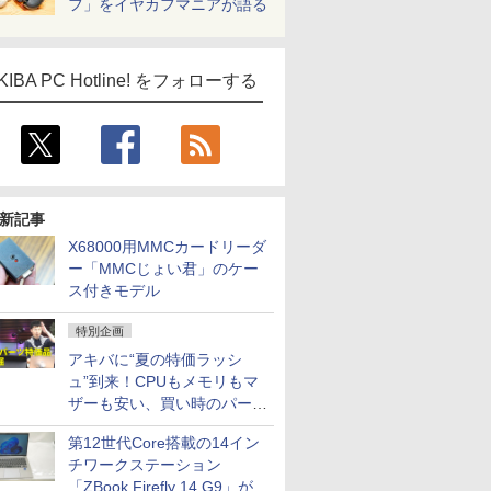
フ」をイヤカフマニアが語る
KIBA PC Hotline! をフォローする
新記事
X68000用MMCカードリーダ
ー「MMCじょい君」のケー
ス付きモデル
特別企画
アキバに“夏の特価ラッシ
ュ”到来！CPUもメモリもマ
ザーも安い、買い時のパーツ
は？【8月7日(金)22時配信】
第12世代Core搭載の14イン
チワークステーション
「ZBook Firefly 14 G9」が