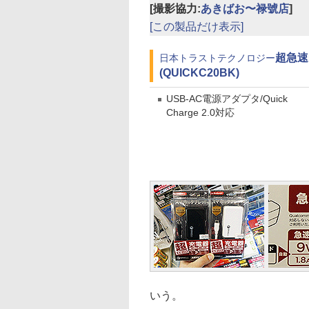
[撮影協力:
あきばお〜禄號店
]
[この製品だけ表示]
超急速
日本トラストテクノロジー
(QUICKC20BK)
USB-AC電源アダプタ/Quick
Charge 2.0対応
いう。