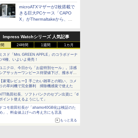
microATXマザーが2枚搭載で
きる巨大PCケース「CAPO
X」がThermaltakeから、カ
ラーは2色
Impress Watchシリーズ 人気記事
時間
24時間
1週間
1カ月
ミスド「Mrs. GREEN APPLE」のコラボドーナ
ツ4種、いよいよ発売！
ユニクロ、今日から「お盆特別セール」。涼感
シアサッカーワンピース待望値下げ、撥水ギア
ショーツは1990円に
【家電レビュー】手ごわい雑草との戦い、コメ
リの草刈機で完全勝利 掃除機感覚で使えた
NTT島田社長、ソフトバンクのセブン出資に「d
ポイント使えるようにして」
ドコモ前田社長が「ahamo40GB化は検証のた
め」、料金値上げへの考え方にも言及
もっと見る