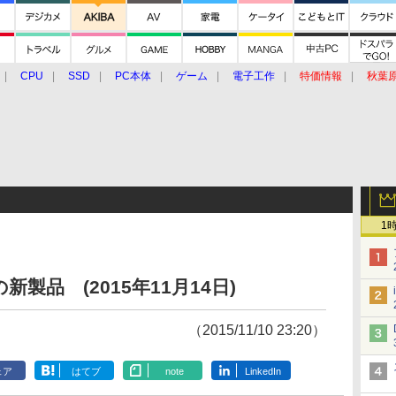
CPU
SSD
PC本体
ゲーム
電子工作
特価情報
秋葉
グルメ
イベント
価格動向
1
製品 (2015年11月14日)
（2015/11/10 23:20）
ェア
はてブ
note
LinkedIn