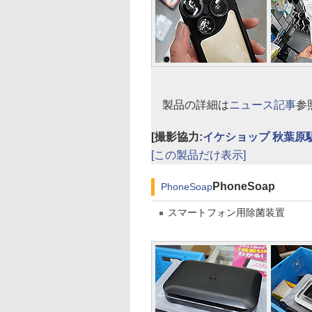
製品の詳細は
ニュース記事
参
[撮影協力:
イケショップ 秋葉原
[この製品だけ表示]
PhoneSoap
PhoneSoap
スマートフォン用除菌装置