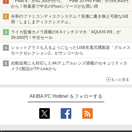
「Pixel 8」が42,300円から、「Pixel 10 Pro Fold」が169,800円
から！秋葉原で中古のPixelシリーズがお買い得
令和のファミコンディスクシステム？安価に書き換え可能なGB
用「しましまディスクシステム」
ライカ監修カメラ搭載の6.5インチスマホ「AQUOS R9」が
39,000円！中古セール
ショットグラスも入るようになったUSB充電式燻製器「グルメス
モークセレクション2」がサンコーから
自動追尾にも対応した4Kデュアルレンズ搭載のセキュリティカ
メラ2製品がTP-Linkから
もっと見る
AKIBA PC Hotline! をフォローする