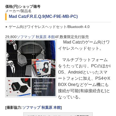
価格(円)
ショップ
備考
メーカー/製品名
Mad Catz
F.R.E.Q.9(MC-F9E-MB-PC)
ゲーム向けワイヤレスヘッドセット/Bluetooth 4.0
29,800
ソフマップ 秋葉原 本館
4F,数量限定先行販売
Mad Catzのゲーム向けワ
イヤレスヘッドセット。
マルチプラットフォーム
をうたっており、PCのほかi
OS、Androidといったスマ
ートフォンに加え、PS4やX
BOX Oneなどゲーム機にも
接続が可能(有線接続含む)と
なっている。
[撮影協力:
ソフマップ 秋葉原 本館
]