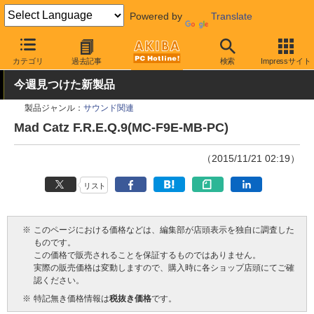
Powered by
Translate
AKIBA PC Hotline!
PC周辺機器
ヘッドセット・スピーカー
ゲ
カテゴリ
過去記事
検索
Impressサイト
今週見つけた新製品
製品ジャンル：
サウンド関連
Mad Catz F.R.E.Q.9(MC-F9E-MB-PC)
（2015/11/21 02:19）
リスト
※
このページにおける価格などは、編集部が店頭表示を独自に調査した
ものです。
この価格で販売されることを保証するものではありません。
実際の販売価格は変動しますので、購入時に各ショップ店頭にてご確
認ください。
※
特記無き価格情報は
税抜き価格
です。