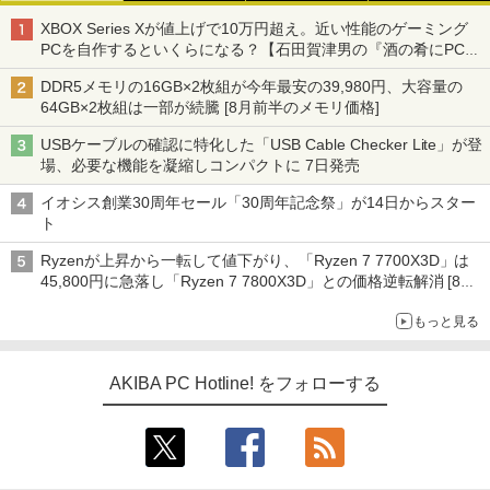
XBOX Series Xが値上げで10万円超え。近い性能のゲーミング
PCを自作するといくらになる？【石田賀津男の『酒の肴にPCゲ
ーム』】
DDR5メモリの16GB×2枚組が今年最安の39,980円、大容量の
64GB×2枚組は一部が続騰 [8月前半のメモリ価格]
USBケーブルの確認に特化した「USB Cable Checker Lite」が登
場、必要な機能を凝縮しコンパクトに 7日発売
イオシス創業30周年セール「30周年記念祭」が14日からスター
ト
Ryzenが上昇から一転して値下がり、「Ryzen 7 7700X3D」は
45,800円に急落し「Ryzen 7 7800X3D」との価格逆転解消 [8月
前半のCPU価格]
もっと見る
AKIBA PC Hotline! をフォローする