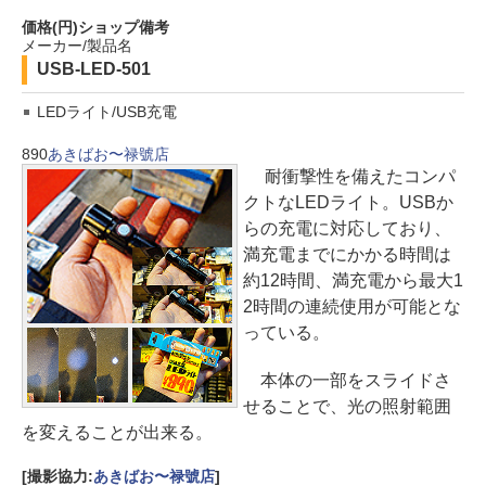
価格(円)
ショップ
備考
メーカー/製品名
USB-LED-501
LEDライト/USB充電
890
あきばお〜禄號店
耐衝撃性を備えたコンパ
クトなLEDライト。USBか
らの充電に対応しており、
満充電までにかかる時間は
約12時間、満充電から最大1
2時間の連続使用が可能とな
っている。
本体の一部をスライドさ
せることで、光の照射範囲
を変えることが出来る。
[撮影協力:
あきばお〜禄號店
]