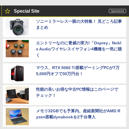
Special Site
ソニーミラーレス一眼の大特集！ 見どころ記事
まとめ
エントリーなのに脅威の実力!「Osprey」Nobl
e Audioワイヤレスイヤフォン4機種を一気に聴
く
マウス、RTX 5060 Ti搭載ゲーミングPCが7万
5,000円オフで30万円台！
性能の良いお得な中古PC情報はこのページで
チェック！
メモリ32GBでも予算内。産経新聞社がAMD R
yzen搭載dynabookを2千台導入