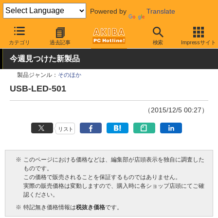
Powered by
Translate
AKIBA PC Hotline!
その他
カテゴリ
過去記事
検索
Impressサイト
今週見つけた新製品
製品ジャンル：
そのほか
USB-LED-501
（2015/12/5 00:27）
リスト
※
このページにおける価格などは、編集部が店頭表示を独自に調査した
ものです。
この価格で販売されることを保証するものではありません。
実際の販売価格は変動しますので、購入時に各ショップ店頭にてご確
認ください。
※
特記無き価格情報は
税抜き価格
です。