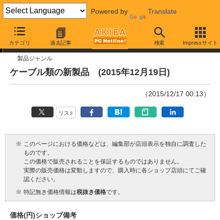
Powered by
Translate
今週見つけた新製品
カテゴリ
過去記事
検索
Impressサイト
製品ジャンル
ケーブル類の新製品 (2015年12月19日)
（2015/12/17 00:13）
リスト
※
このページにおける価格などは、編集部が店頭表示を独自に調査した
ものです。
この価格で販売されることを保証するものではありません。
実際の販売価格は変動しますので、購入時に各ショップ店頭にてご確
認ください。
※
特記無き価格情報は
税抜き価格
です。
価格(円)
ショップ
備考