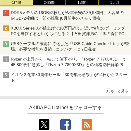
1時間
24時間
1週間
1カ月
DDR5メモリの16GB×2枚組が今年最安の39,980円、大容量の
64GB×2枚組は一部が続騰 [8月前半のメモリ価格]
XBOX Series Xが値上げで10万円超え。近い性能のゲーミング
PCを自作するといくらになる？【石田賀津男の『酒の肴にPCゲ
ーム』】
USBケーブルの確認に特化した「USB Cable Checker Lite」が登
場、必要な機能を凝縮しコンパクトに 7日発売
Ryzenが上昇から一転して値下がり、「Ryzen 7 7700X3D」は
45,800円に急落し「Ryzen 7 7800X3D」との価格逆転解消 [8月
前半のCPU価格]
イオシス創業30周年セール「30周年記念祭」が14日からスター
ト
もっと見る
AKIBA PC Hotline! をフォローする