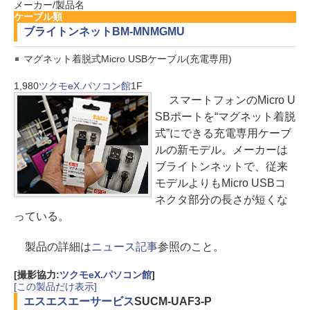
メーカー/製品名
ケーブル類
ブライトンネット
BM-MNMGMU
マグネット着脱式Micro USBケーブル(充電専用)
1,980
ツクモeX.パソコン館
1F
スマートフォンのMicro U
SBポートを“マグネット着脱
式”にできる充電専用ケーブ
ルの新モデル。メーカーは
ブライトンネットで、従来
モデルよりもMicro USBコ
ネクタ部分の長さが短くな
っている。
製品の詳細は
ニュース記事
参照のこと。
[撮影協力:
ツクモeX.パソコン館
]
[この製品だけ表示]
エスエスエーサービス
SUCM-UAF3-P