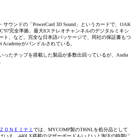
の「PowerCard 3D Sound」というカードで、OAK
クはAC'97完全準拠、最大8ステレオチャンネルのデジタルミキシ
le音源サポート、など。完全な日本語パッケージで、同社の保証書もつ
eet Academyがバンドルされている。
o PCIといったチップを搭載した製品が多数出回っているが、Audia
。
ＺＯＮＥミナミ
では、MYCOMP製のTI6NLを処分品として
処分品とはいえ、440LX搭載のマザーボードもいよいよ淘汰の時期に