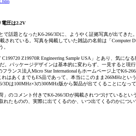
x.htm
電圧は2.2V
話題となったK6-266/3Dに、ようやく証拠写真が出てきた
れている。写真を掲載していた雑誌の名前は「Computer DIY
う。
199720 Z19970R Engineering Sample USA」と
じだ。パッケージデザインは基本的に変わらず、一見すると現行のK
ンス法人Micro Star Internationalもホームページ上でK
、これはあくまでもES品であって、本当にこのまま266MHz
Dは100MHz×3の300MHz版から製品が出てくることになっ
のコメント付きでK6-266/3Dが掲載されつづけていると
取れたものの、実際に出てくるのか、いつ出てくるのかについ