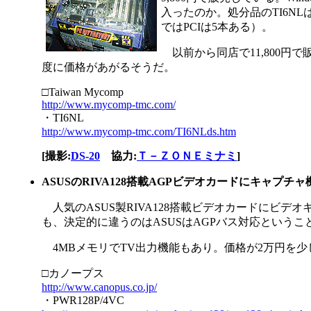
入ったのか。処分品のTI6N
ではPCIは5本ある）。
以前から同店で11,800円で
度に価格があがるそうだ。
□Taiwan Mycomp
http://www.mycomp-tmc.com/
・TI6NL
http://www.mycomp-tmc.com/TI6NLds.htm
[撮影:
DS-20
協力:
Ｔ－ＺＯＮＥミナミ
]
ASUSのRIVA128搭載AGPビデオカードにキャプチ
人気のASUS製RIVA128搭載ビデオカードにビデ
も、決定的に違うのはASUSはAGPバス対応という
4MBメモリでTV出力機能もあり。価格が2万円を
□カノープス
http://www.canopus.co.jp/
・PWR128P/4VC