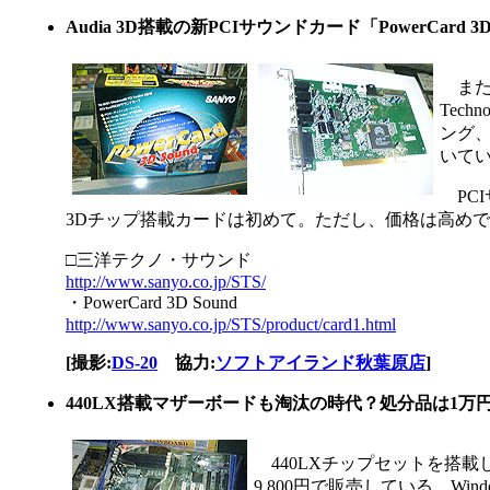
Audia 3D搭載の新PCIサウンドカード「PowerCard 3D
またま
Tec
ング、
いている
PCI
3Dチップ搭載カードは初めて。ただし、価格は高めで1
□三洋テクノ・サウンド
http://www.sanyo.co.jp/STS/
・PowerCard 3D Sound
http://www.sanyo.co.jp/STS/product/card1.html
[撮影:
DS-20
協力:
ソフトアイランド秋葉原店
]
440LX搭載マザーボードも淘汰の時代？処分品は1万
440LXチップセットを搭載した
9,800円で販売している。Wi