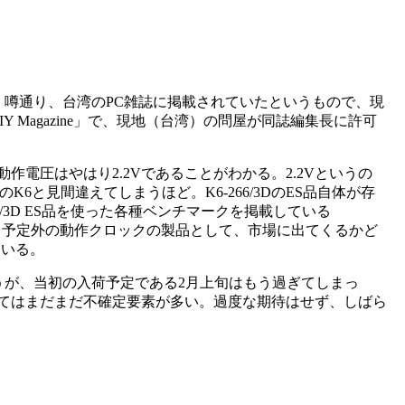
。噂通り、台湾のPC雑誌に掲載されていたというもので、現
 Magazine」で、現地（台湾）の問屋が同誌編集長に許可
あり、気になる動作電圧はやはり2.2Vであることがわかる。2.2Vというの
6と見間違えてしまうほど。K6-266/3DのES品自体が存
6-266/3D ES品を使った各種ベンチマークを掲載している
という予定外の動作クロックの製品として、市場に出てくるかど
ている。
いうが、当初の入荷予定である2月上旬はもう過ぎてしまっ
てはまだまだ不確定要素が多い。過度な期待はせず、しばら