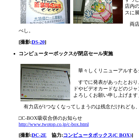
店内
スに
両店
べし。
[撮影:
DS-20
]
コンピューターボックスが閉店セール実施
華々しくリニューアルする
すでに発表があったとおり
ドやビデオカードなどのジャ
よろしくお願い申し上げます
有力店が1つなくなってしまうのは残念だけれども
□C-BOX吸収合併のお知らせ
http://www.twotop.co.jp/c-box.html
[撮影:
DC-2E
協力:
コンピュータボックス(C BOX)
]