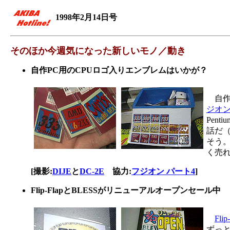
1998年2月14日号
そのほか今週気になった新しいモノ／動き
自作PC用のCPUロゴ入りエンブレムはいかが？
自作
ジオン
Pen
話だ
そう。
く売
[撮影:
DIJE
と
DC-2E
協力:
フジオン パート4
]
Flip-FlapとBLESSがリニューアルオープンセール中
Flip
ずっ