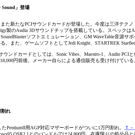
 Sound」登場
た新たなPCIサウンドカードが登場した。今度は三洋テクノ・サウンド
hnolgy製のAudia 3Dサウンドチップを搭載している。スペッ
SoundBlasterソフトエミュレーション、GM WaveTab
。また、ゲームソフトとしてJedi Knight、STARTREK Starfl
サウンドカードとしては、Sonic Vibes、Maestro-1、Audi
8,000円前後。メーカー自らによる通信販売も受け付けている
円割れ
PentiumII用AGP対応マザーボードがついに1万円割れ。
Ｔ－
ndows95 OSR2.1とのバンドルでは24,800円。在庫限りの