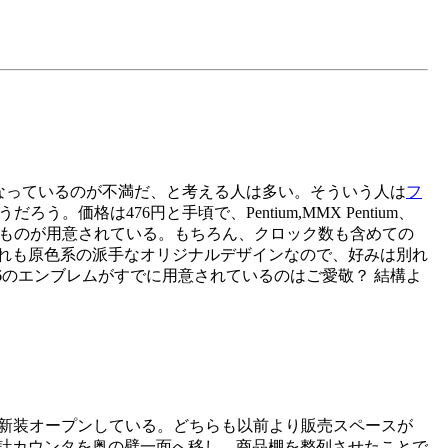
なっているのが不満だ、と考える人は多い。そういう人は
フ
。価格は476円と手頃で、Pentium,MMX Pentium、
類に対応したものが用意されている。もちろん、クロック数も含めての
どれも原色系の派手なオリジナルデザインなので、好みは別れ
66のエンブレムがすでに用意されているのはご愛敬？ 結構よ
、新装オープンしている。どちらも以前より販売スペースが
計カウンタを奥の壁一面へ移し、商品棚を整列させたことで