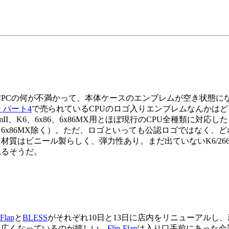
PCの何が不満かって、本体ケースのエンブレムが空き状態に
 パート4
で売られているCPUのロゴ入りエンブレムなんかはどうだろう
tiumII、K6、6x86、6x86MX用とほぼ現行のCPU全種
（6x86MX除く）。ただ、ロゴといっても公認ロゴではなく、
材質はビニール製らしく、弾力性あり。まだ出ていないK6/2
れるそうだ。
-Flap
と
BLESS
がそれぞれ10日と13日に店内をリニューアルし
と広くなっているのが嬉しい。
Flip-Flap
は入り口手前にあった会