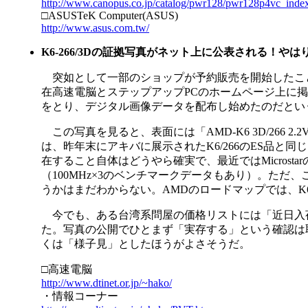
http://www.canopus.co.jp/catalog/pwr128/pwr128p4vc_inde
□ASUSTeK Computer(ASUS)
http://www.asus.com.tw/
K6-266/3Dの証拠写真がネット上に公表される！やはり
突如として一部のショップが予約販売を開始したことで
在高速電脳とステップアップPCのホームページ上に掲載さ
をとり、デジタル画像データを配布し始めたのだとい
この写真を見ると、表面には「AMD-K6 3D/266 2.2V C
は、昨年末にアキバに展示されたK6/266のES品と同
在すること自体はどうやら確実で、最近ではMicrostarのフラ
（100MHz×3のベンチマークデータもあり）。ただ
うかはまだわからない。AMDのロードマップでは、K6/3
今でも、ある台湾系問屋の価格リストには「近日入荷」
た。写真の公開でひとまず「実存する」という確認は
くは「様子見」としたほうがよさそうだ。
□高速電脳
http://www.dtinet.or.jp/~hako/
・情報コーナー