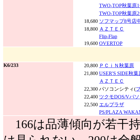
TWO-TOP秋葉原
TWO-TOP秋葉原
18,680
ソフマップ8号店
18,800
ＡＺＴＥＣ
Flip-Flap
19,600
OVERTOP
K6/233
20,800
ＰＣｉＮ秋葉原
21,800
USER'S SIDE秋
ＡＺＴＥＣ
22,300
パソコンシティ(
22,400
ツクモDOS/Vパ
22,500
エルプラザ
PS/PLAZA WAK
166は品薄傾向が若干