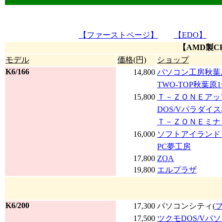
【ファーストページ】
【EDO】
【AMD製C
モデル
価格(円)
ショップ
K6/166
14,800
パソコン工房秋葉
TWO-TOP秋葉原
15,800
Ｔ－ＺＯＮＥアッ
DOS/Vパラダイ
Ｔ－ＺＯＮＥミナ
16,000
ソフトアイランド
PC夢工房
17,800
ZOA
19,800
エルプラザ
K6/200
17,300
パソコンシティ(
17,500
ツクモDOS/Vパ