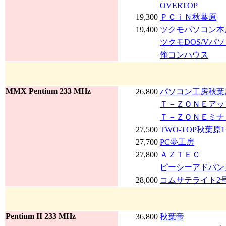
OVERTOP
19,300
ＰＣｉＮ秋葉原
19,400
ツクモパソコン本店
ツクモDOS/Vパ
俺コンハウス
MMX Pentium 233 MHz
26,800
パソコン工房秋葉
Ｔ－ＺＯＮＥアッ
Ｔ－ＺＯＮＥミナ
27,500
TWO-TOP秋葉原
27,700
PC夢工房
27,800
ＡＺＴＥＣ
ピーシーアドバン
28,000
コムサテライト2号店
Pentium II 233 MHz
36,800
秋葉帝