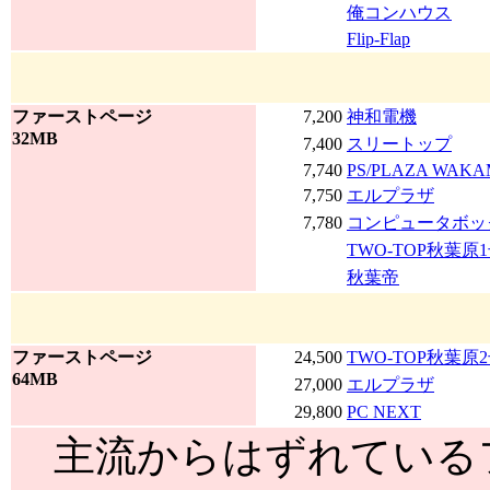
俺コンハウス
Flip-Flap
ファーストページ
7,200
神和電機
32MB
7,400
スリートップ
7,740
PS/PLAZA WAK
7,750
エルプラザ
7,780
コンピュータボッ
TWO-TOP秋葉原
秋葉帝
ファーストページ
24,500
TWO-TOP秋葉原
64MB
27,000
エルプラザ
29,800
PC NEXT
主流からはずれている