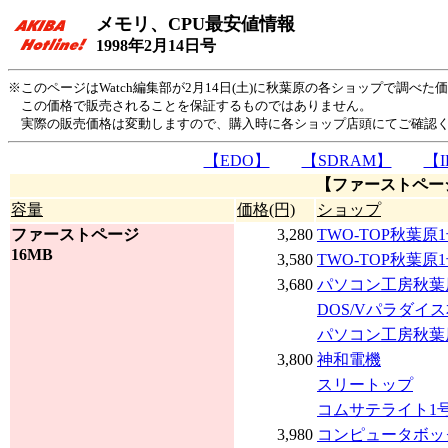
メモリ、CPU最安値情報
1998年2月14日号
※このページはWatch編集部が2月14日(土)に秋葉原の各ショップで調
この価格で販売されることを保証するものではありません。
実際の販売価格は変動しますので、購入時に各ショップ店頭にてご確認
【EDO】
【SDRAM】
【I
【ファーストペー
容量
価格(円)
ショップ
ファーストページ
3,280
TWO-TOP秋葉原
16MB
3,580
TWO-TOP秋葉原
3,680
パソコン工房秋葉
DOS/Vパラダイ
パソコン工房秋葉
3,800
神和電機
スリートップ
コムサテライト1
3,980
コンピュータボッ