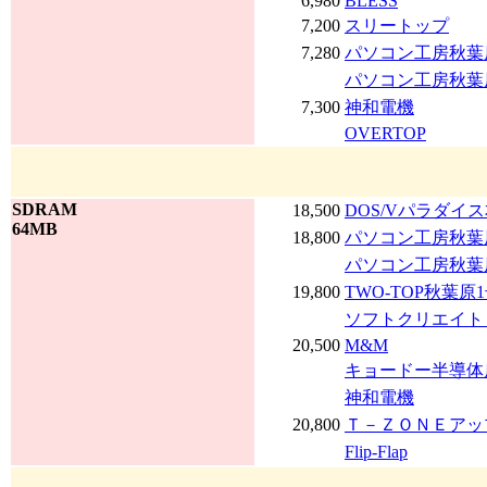
6,980
BLESS
7,200
スリートップ
7,280
パソコン工房秋葉
パソコン工房秋葉
7,300
神和電機
OVERTOP
SDRAM
18,500
DOS/Vパラダイ
64MB
18,800
パソコン工房秋葉
パソコン工房秋葉
19,800
TWO-TOP秋葉原
ソフトクリエイト 
20,500
M&M
キョードー半導体
神和電機
20,800
Ｔ－ＺＯＮＥアッ
Flip-Flap