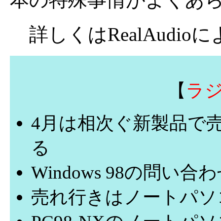
詳しくはRealAudi
【
ラ
4月は相次ぐ新製品で
る
Windows 98の問
売れ行きはノートパソ