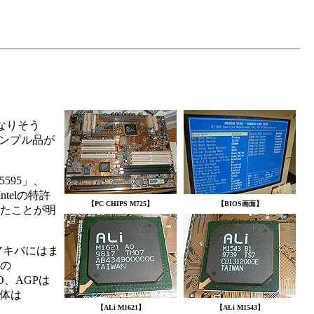
になりそう
のサンプル品が
5595」、
telの特許
【PC CHIPS M725】
【BIOS画面】
したことが明
アキバにはま
eの
O、AGPは
自体は
【ALi M1621】
【ALi M1543】