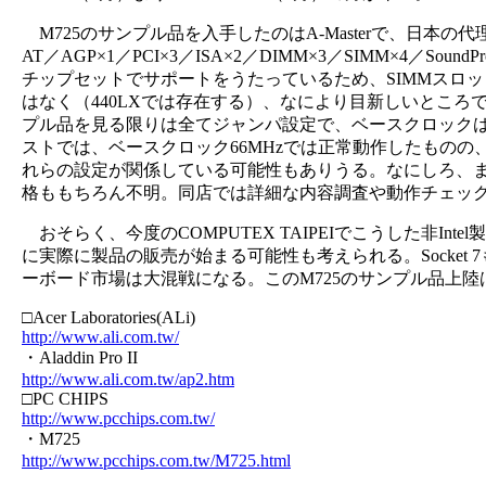
M725のサンプル品を入手したのはA-Masterで、日本
AT／AGP×1／PCI×3／ISA×2／DIMM×3／SIMM×
チップセットでサポートをうたっているため、SIMMスロッ
はなく（440LXでは存在する）、なにより目新しいところでは
プル品を見る限りは全てジャンパ設定で、ベースクロックは66
ストでは、ベースクロック66MHzでは正常動作したものの
れらの設定が関係している可能性もありうる。なにしろ、ま
格ももちろん不明。同店では詳細な内容調査や動作チェッ
おそらく、今度のCOMPUTEX TAIPEIでこうした非I
に実際に製品の販売が始まる可能性も考えられる。Socket 7も
ーボード市場は大混戦になる。このM725のサンプル品上
□Acer Laboratories(ALi)
http://www.ali.com.tw/
・Aladdin Pro II
http://www.ali.com.tw/ap2.htm
□PC CHIPS
http://www.pcchips.com.tw/
・M725
http://www.pcchips.com.tw/M725.html