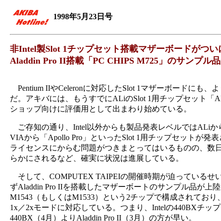
1998年5月23日号
非Intel製Slot 1チップセット搭載マザーボードがつ
Aladdin Pro II搭載「PC CHIPS M725」のサンプ
Pentium IIやCeleronに対応したSlot 1マザーボ
だ。アキバには、もうすでにALiのSlot 1用チップセット「Alad
ショップ向けに評価用として出まわり始めている。
ご存知の通り、Intel以外からも製品発表レベルではALiから「Aladdi
VIAから「Apollo Pro」といったSlot 1用チップセ
ライセンスにからむ問題がつきまとってはいるものの、数日前
らかにされるなど、確実に状況は進展している。
そして、COMPUTEX TAIPEIの開催時期が迫って
ずAladdin Pro IIを搭載したマザーボートのサンプル品が上陸している。Al
M1543（もしくはM1533）という2チップで構成されており、ベ
1x／2xモードに対応している。つまり、Intelの440B
440BX（4月）よりAladdin Pro II（3月）の方が早い。