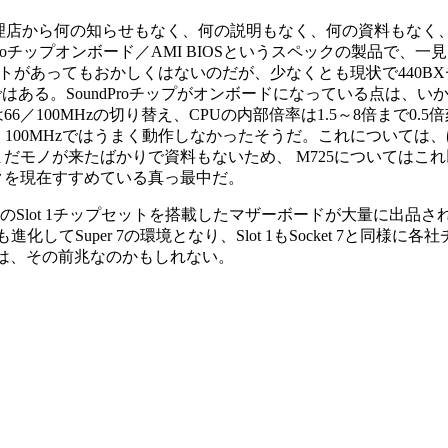
の代理店から何の知らせもなく、何の説明もなく、何の資料もなく、
4／SoundProチップオンボード／AMI BIOSというスペックの
トがあってもおかしくはないのだが、少なくとも現状で440B
ある。SoundProチップがオンボードになっている点は、いかに
／100MHzの切り替え、CPUの内部倍率は1.5～8倍まで0
、100MHzではうまく動作しなかったそうだ。これについて
だモノが来たばかりで資料もないため、 M725についてはこ
クを現在すすめている真っ最中だ。
ntel製のSlot 1チップセットを搭載したマザーボードが大量
進化してSuper 7の環境となり、Slot 1もSocket 7と
陸は、その前兆なのかもしれない。