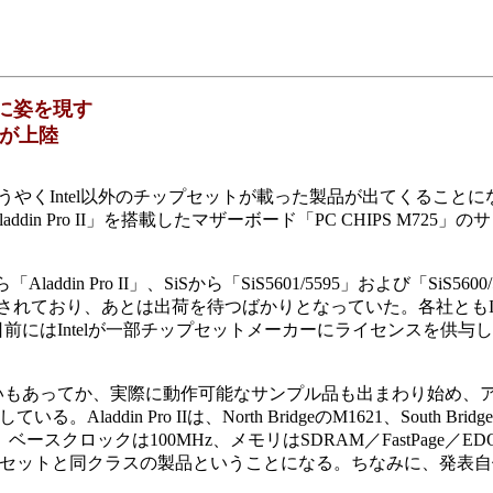
いに姿を現す
ル品が上陸
ードにも、ようやくIntel以外のチップセットが載った製品が出てくること
din Pro II」を搭載したマザーボード「PC CHIPS M725」
n Pro II」、SiSから「SiS5601/5595」および「SiS5600/
ットが発表されており、あとは出荷を待つばかりとなっていた。各社ともIn
にはIntelが一部チップセットメーカーにライセンスを供与
いるせいもあってか、実際に動作可能なサンプル品も出まわり始め、
addin Pro IIは、North BridgeのM1621、South Bridg
ースクロックは100MHz、メモリはSDRAM／FastPage／ED
Xチップセットと同クラスの製品ということになる。ちなみに、発表