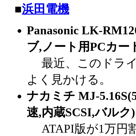
■
浜田電機
Panasonic LK-RM
ブ,ノート用PCカード
最近、このドライ
よく見かける。
ナカミチ MJ-5.16S
速,内蔵SCSI,バルク)
ATAPI版が1万