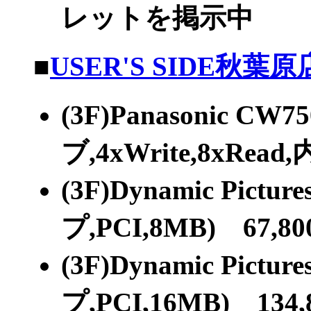
レットを掲示中
■
USER'S SIDE秋葉原
(3F)Panasonic C
ブ,4xWrite,8xRead
(3F)Dynamic Pict
プ,PCI,8MB) 67,8
(3F)Dynamic Pict
プ,PCI,16MB) 134