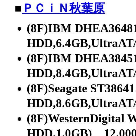
■
ＰＣｉＮ秋葉原
(8F)IBM DHEA36481
HDD,6.4GB,UltraA
(8F)IBM DHEA38451
HDD,8.4GB,UltraA
(8F)Seagate ST3864
HDD,8.6GB,UltraA
(8F)WesternDigital
HDD,1.0GB) 12,00