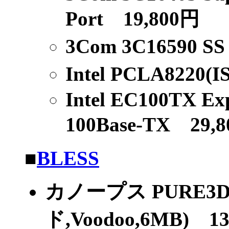
Port 19,800円
3Com 3C16590 SS
Intel PCLA8220(I
Intel EC100TX Exp
100Base-TX 29,
■
BLESS
カノープス PURE3
ド,Voodoo,6MB) 13