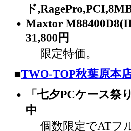
ド,RagePro,PCI,8M
Maxtor M88400D8(
31,800円
限定特価。
■
TWO-TOP秋葉原本
「七夕PCケース祭
中
個数限定でATフルタ