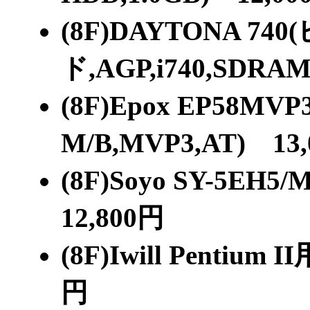
(8F)DAYTONA 7
ド,AGP,i740,SDRA
(8F)Epox EP58MVP
M/B,MVP3,AT) 13
(8F)Soyo SY-5EH5
12,800円
(8F)Iwill Penti
円