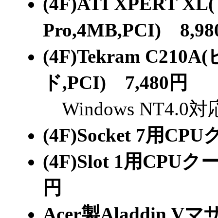
(4F)ATI XPERT 
Pro,4MB,PCI) 8,9
(4F)Tekram C2
ド,PCI) 7,480円
Windows NT4.0
(4F)Socket 7用C
(4F)Slot 1用CPUク
円
Acer製Aladdin 