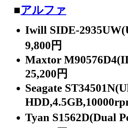
■
アルファ
Iwill SIDE-2935U
9,800円
Maxtor M90576D4(
25,200円
Seagate ST34501N(U
HDD,4.5GB,10000r
Tyan S1562D(Dual