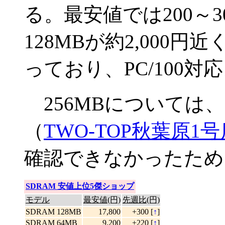
る。最安値では200～
128MBが約2,000円
っており、PC/100
256MBについては
（
TWO-TOP秋葉原1号
確認できなかったため
SDRAM 安値上位5傑ショップ
モデル
最安値(円)
先週比(円)
SDRAM 128MB
17,800
+300 [
↑
]
SDRAM 64MB
9,200
+220 [
↑
]