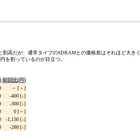
8万円と割高だが、通常タイプのSDRAMとの価格差はそれほど
20,000円を割っているのが目立つ。
)
前回比(円)
0
－ [－]
0
-400 [
↓
]
0
-300 [
↓
]
0
0 [－]
0
-1,150 [
↓
]
0
-280 [
↓
]