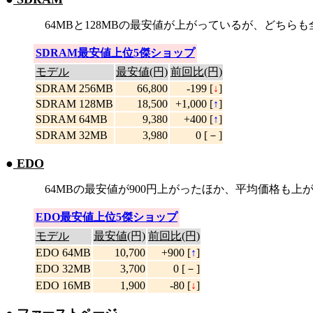
64MBと128MBの最安値が上がっているが、どちら
SDRAM最安値上位5傑ショップ
モデル
最安値(円)
前回比(円)
SDRAM 256MB
66,800
-199 [
↓
]
SDRAM 128MB
18,500
+1,000 [
↑
]
SDRAM 64MB
9,380
+400 [
↑
]
SDRAM 32MB
3,980
0 [－]
●
EDO
64MBの最安値が900円上がったほか、平均価格も上が
EDO最安値上位5傑ショップ
モデル
最安値(円)
前回比(円)
EDO 64MB
10,700
+900 [
↑
]
EDO 32MB
3,700
0 [－]
EDO 16MB
1,900
-80 [
↓
]