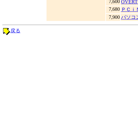
7,600
OVERT
7,680
ＰＣｉ
7,900
パソコ
戻る