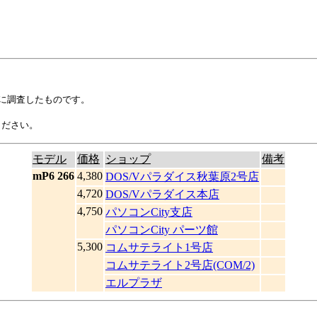
自に調査したものです。
ください。
モデル
価格
ショップ
備考
mP6 266
4,380
DOS/Vパラダイス秋葉原2号店
4,720
DOS/Vパラダイス本店
4,750
パソコンCity支店
パソコンCity パーツ館
5,300
コムサテライト1号店
コムサテライト2号店(COM/2)
エルプラザ