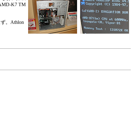
-K7 TM
Athlon