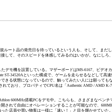
、正規ルート品の発売日を待っているという人も、そして、まだ
に直接接して、そのスピードを体感してみるのはいかが。なにしろ
zを搭載したデモ機を設置している。マザーボードはMS-6167、ビデオ
DDはSeagate ST-34520Aといった構成で、ゲームを走らせるなどして
ンできる状態になっているので、触ってみたい人には願っても
り、プロパティでCPU名は「Authentic AMD / AMD K-7(
thlon 600MHz搭載PCをデモ中。こちらも、さまざまなベン
が公開されて自由にオペレーションすることが可能なので、600M
触った店員や買い物客は一様に「速い！」と目を輝かせていた