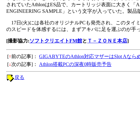
されていたAthlonはES品で、カートリッジ表面に大きく「
ENGINEERING SAMPLE」という文字が入っていた。
17日(火)には各社のオリジナルPCも発売され、このタイミン
のスピードを体感するには、まずアキバに足を運ぶのが手
[撮影協力:
ソフトクリエイトFM館
と
Ｔ－ＺＯＮＥ本店
]
[
↑
前の記事]：
GIGABYTEのAthlon対応マザーはSlot Aな
[
↓
次の記事]：
Athlon搭載PCの深夜0時販売予告
戻る