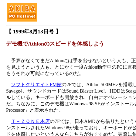
【 1999年8月13日号 】
デモ機でAthlonのスピードを体感しよう
予算がなくてまだAthlonには手を出せないという人も
を見ようという人も、とにかく一度Athlon動作中のPC
もうそれが可能になっているのだ。
ソフトクリエイトFM館
の2Fでは、Athlon 500MH
Savage4、サウンドカードはSound Blaster Live!、H
ルしている。キーボードも開放され、自由にオペレーショ
だ。ちなみに、このデモ機はWindows 98 SEがインストールされてお
Processor」と表示された。
Ｔ－ＺＯＮＥ本店
の7Fでは、日本AMDから借りたというA
ンストールされたWindows 98が走っており、キーボード
ドを体感したいという人ならこちらがおすすめだ。実際に