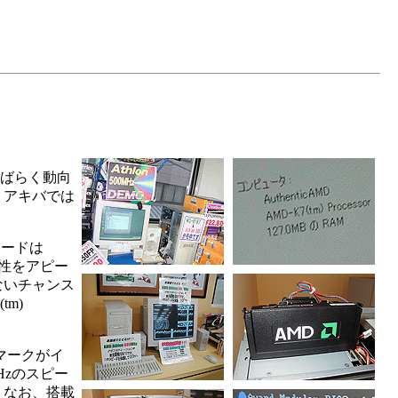
しばらく動向
、アキバでは
カードは
高速性をアピー
ないチャンス
tm)
チマークがイ
Hzのスピー
。なお、搭載