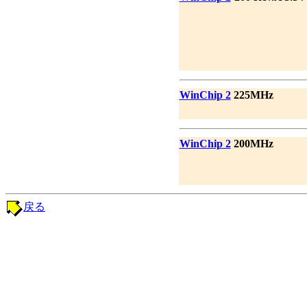
WinChip 2
225MHz
WinChip 2
200MHz
戻る