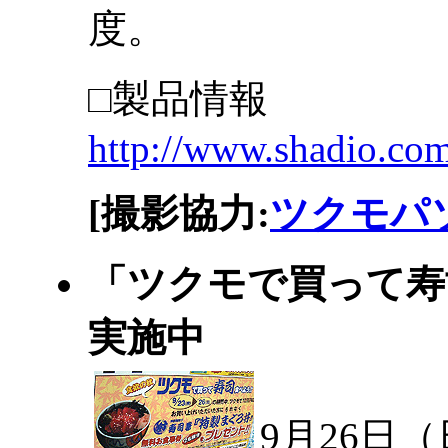
度。
□製品情報
http://www.shadio.com
[撮影協力:
ツクモパソ
「ツクモで買って寿
実施中
9月26日