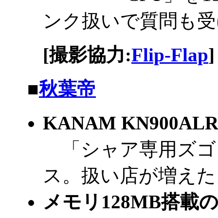
ンク扱いで質問も受
[撮影協力:
Flip-Flap
]
|
■
秋葉帝
KANAM KN900AL
「シャア専用ズゴッ
ス。扱い店が増えた
メモリ128MB搭