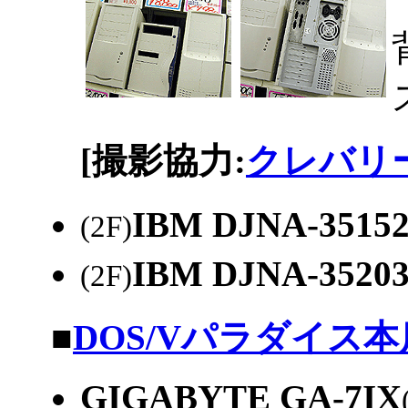
[撮影協力:
クレバリ
IBM DJNA-3515
(2F)
IBM DJNA-3520
(2F)
|
■
DOS/Vパラダイス本
GIGABYTE GA-7IX