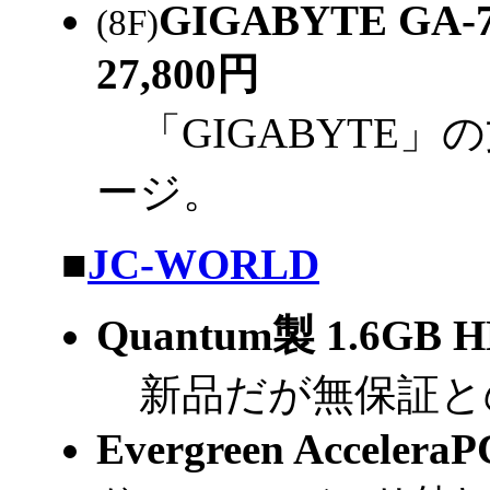
GIGABYTE GA-
(8F)
27,800円
「GIGABYTE
ージ。
|
■
JC-WORLD
Quantum製 1.6GB 
新品だが無保証と
Evergreen AcceleraP