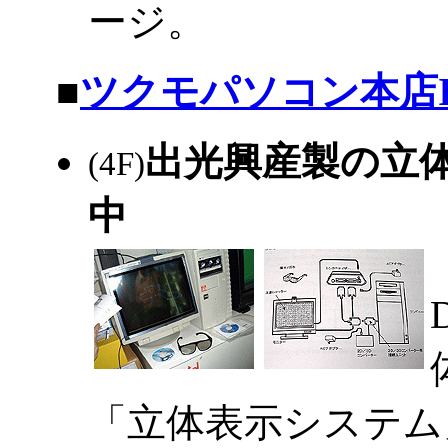
ージ。
|
■
ツクモパソコン本店I
出光興産製の立体
(4F)
中
「立体表示システム