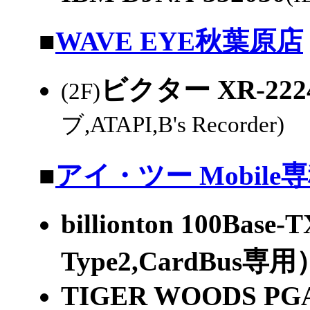
|
■
WAVE EYE秋葉原店
ビクター XR-222
(2F)
ブ,ATAPI,B's Recorder)
1
|
■
アイ・ツー Mobile
billionton 100B
Type2,CardBus専用
TIGER WOODS PGA