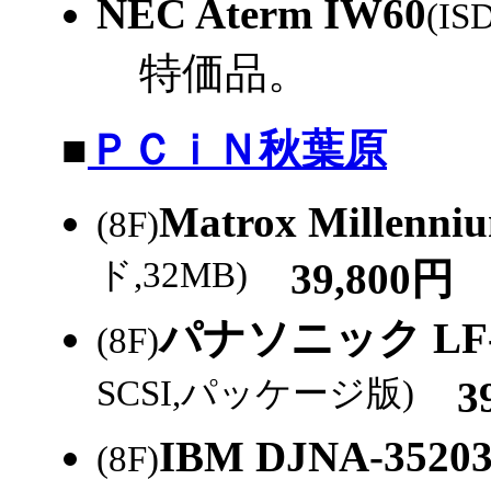
NEC Aterm IW60
(IS
特価品。
|
■
ＰＣｉＮ秋葉原
Matrox Millenn
(8F)
ド,32MB)
39,800円
パナソニック LF-
(8F)
SCSI,パッケージ版)
39
IBM DJNA-3520
(8F)