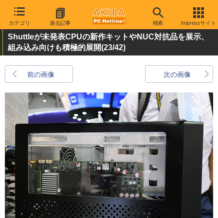
カテゴリ
過去記事
検索
Impressサイト
Shuttleが未発表CPUの新作キットやNUC対抗品を展示、
組み込み向けも積極的展開
(23/42)
前の画像
次の画像