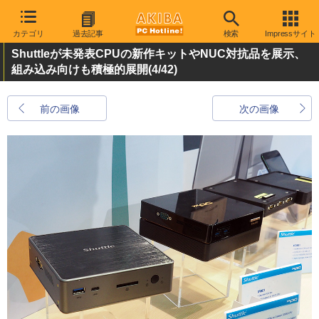
カテゴリ
過去記事
検索
Impressサイト
Shuttleが未発表CPUの新作キットやNUC対抗品を展示、
組み込み向けも積極的展開
(4/42)
前の画像
次の画像