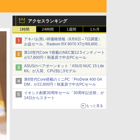
アクセスランキング
1時間
24時間
1週間
1カ月
アキバお買い得価格情報（8月6日～7日調査）
お盆セール、Radeon RX 9070 XTが89,800
円、水平周波数24.8kHz対応の17型モニターが
第10世代Core Y搭載のNEC製12.5インチノート
9,801円、暑さ指数連動セール ほか
が17,800円！秋葉原で中古PCセール
ASUSのベアボーンキット「ASUS NUC 15 Lite
Kit」が入荷、CPU別に3モデル
第8世代Core搭載のミニPC「ProDesk 400 G4
DM」が22,800円！秋葉原で中古PCセール
イオシス創業30周年セール「30周年記念祭」が
14日からスタート
もっと見る