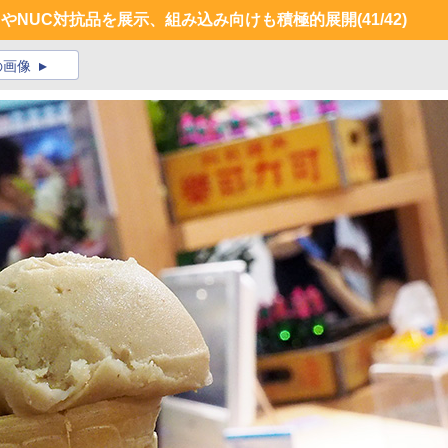
キットやNUC対抗品を展示、組み込み向けも積極的展開
(41/42)
の画像