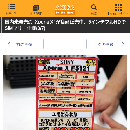
カテゴリ
過去記事
検索
Impressサイト
国内未発売の“Xperia X”が店頭販売中、5インチフルHDで
SIMフリー仕様
(3/7)
前の画像
次の画像