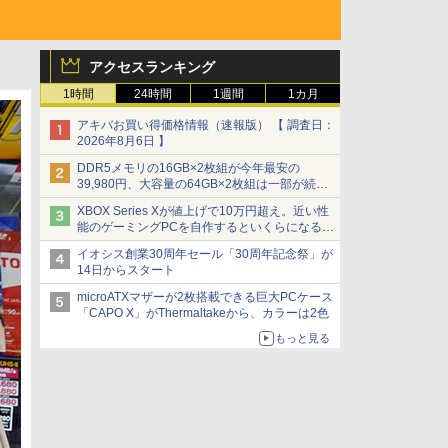
アクセスランキング
1時間
24時間
1週間
1カ月
アキバお買い得価格情報（速報版） 【 調査日：
2026年8月6日 】
DDR5メモリの16GB×2枚組が今年最安の
39,980円、大容量の64GB×2枚組は一部が続騰
[8月前半のメモリ価格]
XBOX Series Xが値上げで10万円超え。近い性
能のゲーミングPCを自作するといくらになる？
【石田賀津男の『酒の肴にPCゲーム』】
イオシス創業30周年セール「30周年記念祭」が
14日からスタート
microATXマザーが2枚搭載できる巨大PCケース
「CAPO X」がThermaltakeから、カラーは2色
もっと見る