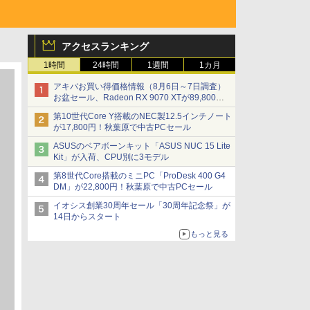
アクセスランキング
1時間
24時間
1週間
1カ月
アキバお買い得価格情報（8月6日～7日調査）
お盆セール、Radeon RX 9070 XTが89,800
円、水平周波数24.8kHz対応の17型モニターが
第10世代Core Y搭載のNEC製12.5インチノート
9,801円、暑さ指数連動セール ほか
が17,800円！秋葉原で中古PCセール
ASUSのベアボーンキット「ASUS NUC 15 Lite
Kit」が入荷、CPU別に3モデル
第8世代Core搭載のミニPC「ProDesk 400 G4
DM」が22,800円！秋葉原で中古PCセール
イオシス創業30周年セール「30周年記念祭」が
14日からスタート
もっと見る