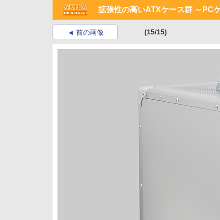
拡張性の高いATXケース群 ～PC
(15/15)
前の画像