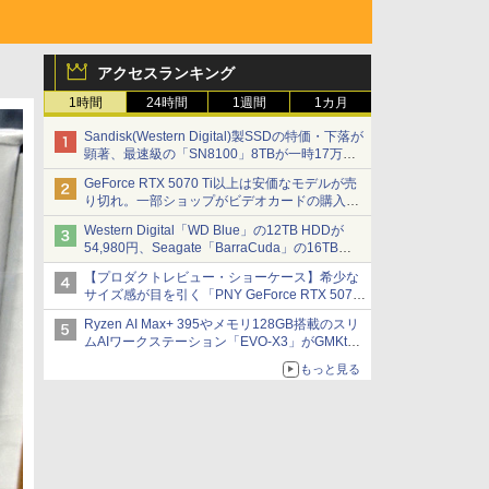
アクセスランキング
1時間
24時間
1週間
1カ月
Sandisk(Western Digital)製SSDの特価・下落が
顕著、最速級の「SN8100」8TBが一時17万円
割れ [8月前半のSSD価格]
GeForce RTX 5070 Ti以上は安価なモデルが売
り切れ。一部ショップがビデオカードの購入制
限を実施したニュースが注目を集める AKIBA
Western Digital「WD Blue」の12TB HDDが
PC Hotline! 先週のアクセスランキング 26年7月
54,980円、Seagate「BarraCuda」の16TB
27日～26年8月3日
HDDが64,980円などが特売、NAS・ビジネス向
【プロダクトレビュー・ショーケース】希少な
けは上昇傾向 [8月前半のHDD価格]
サイズ感が目を引く「PNY GeForce RTX 5070
Ti 16GB OC SLIM」。準ハイエンドでも2スロ
Ryzen AI Max+ 395やメモリ128GB搭載のスリ
ット厚で長さ30cm切り！スリムボディでもパフ
ムAIワークステーション「EVO-X3」がGMKtec
ォーマンスと冷却は万全 text by 内田 泰仁
から
もっと見る