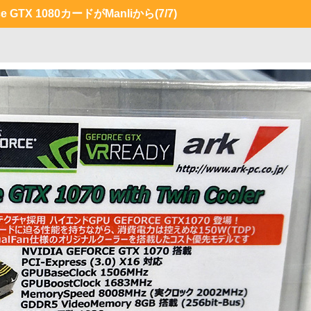
 GTX 1080カードがManliから
(7/7)