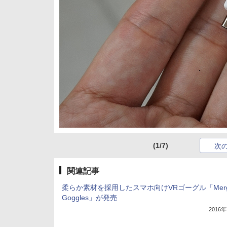
(1/7)
次
関連記事
柔らか素材を採用したスマホ向けVRゴーグル「Merg
Goggles」が発売
2016