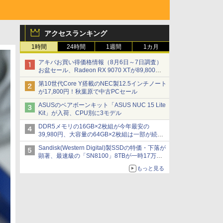
アクセスランキング
1時間
24時間
1週間
1カ月
アキバお買い得価格情報（8月6日～7日調査）
お盆セール、Radeon RX 9070 XTが89,800
円、水平周波数24.8kHz対応の17型モニターが
第10世代Core Y搭載のNEC製12.5インチノート
9,801円、暑さ指数連動セール ほか
が17,800円！秋葉原で中古PCセール
ASUSのベアボーンキット「ASUS NUC 15 Lite
Kit」が入荷、CPU別に3モデル
DDR5メモリの16GB×2枚組が今年最安の
39,980円、大容量の64GB×2枚組は一部が続騰
[8月前半のメモリ価格]
Sandisk(Western Digital)製SSDの特価・下落が
顕著、最速級の「SN8100」8TBが一時17万円
割れ [8月前半のSSD価格]
もっと見る