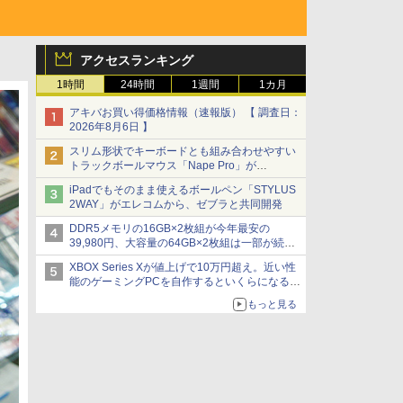
アクセスランキング
1時間
24時間
1週間
1カ月
アキバお買い得価格情報（速報版） 【 調査日：
2026年8月6日 】
スリム形状でキーボードとも組み合わせやすい
トラックボールマウス「Nape Pro」が
Keychronから
iPadでもそのまま使えるボールペン「STYLUS
2WAY」がエレコムから、ゼブラと共同開発
DDR5メモリの16GB×2枚組が今年最安の
39,980円、大容量の64GB×2枚組は一部が続騰
[8月前半のメモリ価格]
XBOX Series Xが値上げで10万円超え。近い性
能のゲーミングPCを自作するといくらになる？
【石田賀津男の『酒の肴にPCゲーム』】
もっと見る