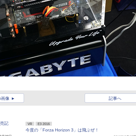
の画像
記事へ
発売記
VR
E3 2016
今度の「Forza Horizon 3」は飛ぶぜ！