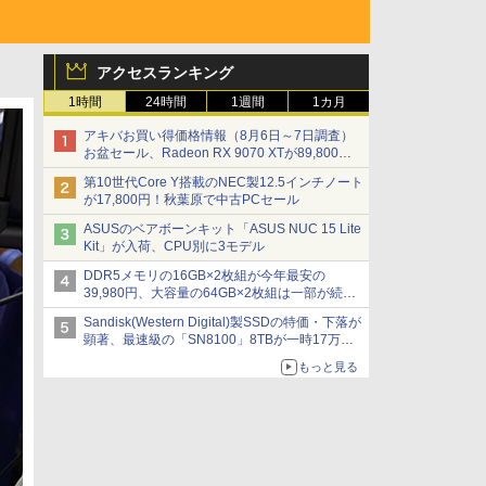
アクセスランキング
1時間
24時間
1週間
1カ月
アキバお買い得価格情報（8月6日～7日調査）
お盆セール、Radeon RX 9070 XTが89,800
円、水平周波数24.8kHz対応の17型モニターが
第10世代Core Y搭載のNEC製12.5インチノート
9,801円、暑さ指数連動セール ほか
が17,800円！秋葉原で中古PCセール
ASUSのベアボーンキット「ASUS NUC 15 Lite
Kit」が入荷、CPU別に3モデル
DDR5メモリの16GB×2枚組が今年最安の
39,980円、大容量の64GB×2枚組は一部が続騰
[8月前半のメモリ価格]
Sandisk(Western Digital)製SSDの特価・下落が
顕著、最速級の「SN8100」8TBが一時17万円
割れ [8月前半のSSD価格]
もっと見る