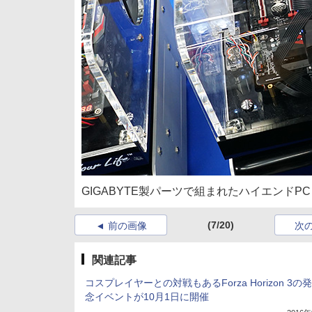
GIGABYTE製パーツで組まれたハイエンドPC
(7/20)
前の画像
次
関連記事
コスプレイヤーとの対戦もあるForza Horizon 3の
念イベントが10月1日に開催