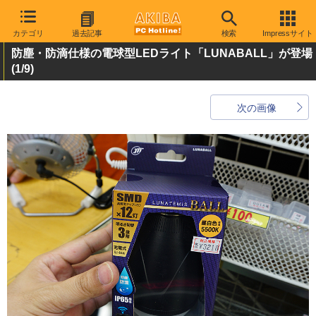
カテゴリ
過去記事
検索
Impressサイト
防塵・防滴仕様の電球型LEDライト「LUNABALL」が登場
(1/9)
次の画像