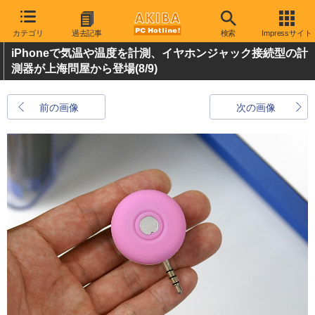
カテゴリ
過去記事
検索
Impressサイト
iPhoneで気温や温度を計測、イヤホンジャック接続型の計
測器が上海問屋から登場
(8/9)
前の画像
次の画像