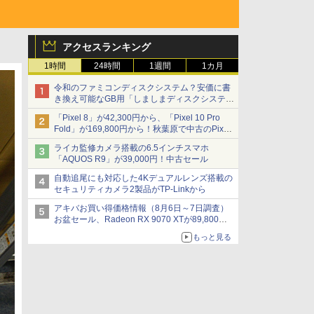
アクセスランキング
1時間
24時間
1週間
1カ月
令和のファミコンディスクシステム？安価に書
き換え可能なGB用「しましまディスクシステ
ム」
「Pixel 8」が42,300円から、「Pixel 10 Pro
Fold」が169,800円から！秋葉原で中古のPixel
シリーズがお買い得
ライカ監修カメラ搭載の6.5インチスマホ
「AQUOS R9」が39,000円！中古セール
自動追尾にも対応した4Kデュアルレンズ搭載の
セキュリティカメラ2製品がTP-Linkから
アキバお買い得価格情報（8月6日～7日調査）
お盆セール、Radeon RX 9070 XTが89,800
円、水平周波数24.8kHz対応の17型モニターが
もっと見る
9,801円、暑さ指数連動セール ほか