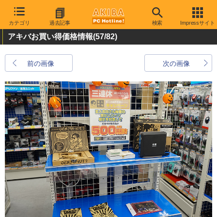
カテゴリ
過去記事
検索
Impressサイト
アキバお買い得価格情報
(57/82)
前の画像
次の画像