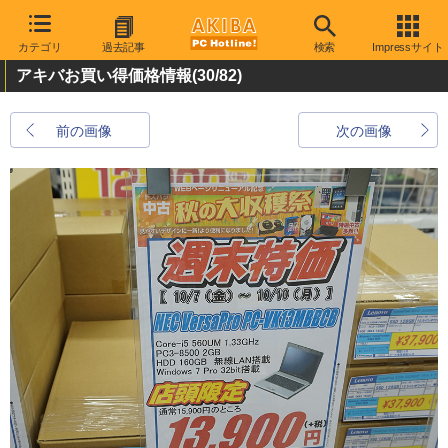
カテゴリ
過去記事
検索
Impressサイト
アキバお買い得価格情報
(30/82)
前の画像
次の画像