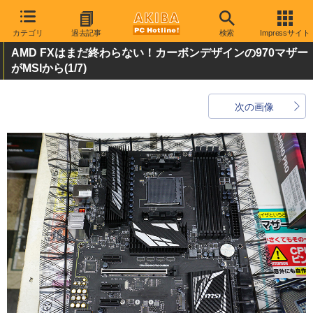
カテゴリ
過去記事
検索
Impressサイト
AMD FXはまだ終わらない！カーボンデザインの970マザー
がMSIから
(1/7)
次の画像