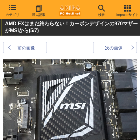
カテゴリ
過去記事
検索
Impressサイト
AMD FXはまだ終わらない！カーボンデザインの970マザー
がMSIから
(5/7)
前の画像
次の画像