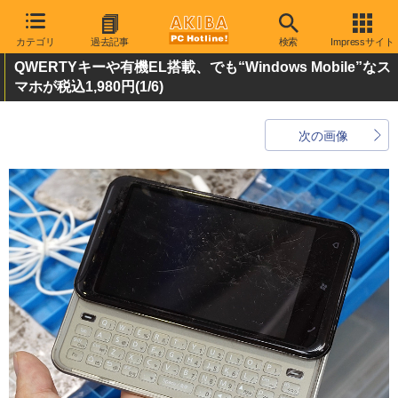
カテゴリ
過去記事
検索
Impressサイト
QWERTYキーや有機EL搭載、でも“Windows Mobile”なス
マホが税込1,980円
(1/6)
次の画像