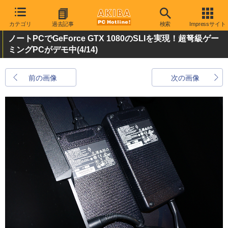
カテゴリ
過去記事
検索
Impressサイト
ノートPCでGeForce GTX 1080のSLIを実現！超弩級ゲー
ミングPCがデモ中
(4/14)
前の画像
次の画像