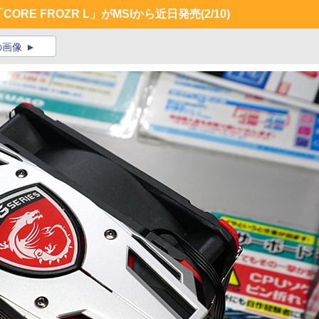
「CORE FROZR L」がMSIから近日発売
(2/10)
の画像