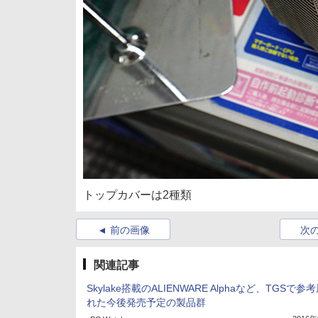
トップカバーは2種類
前の画像
次
関連記事
Skylake搭載のALIENWARE Alphaなど、TGSで参
れた今後発売予定の製品群