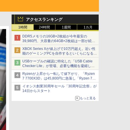
アクセスランキング
1時間
24時間
1週間
1カ月
DDR5メモリの16GB×2枚組が今年最安の
39,980円、大容量の64GB×2枚組は一部が続騰
[8月前半のメモリ価格]
XBOX Series Xが値上げで10万円超え。近い性
能のゲーミングPCを自作するといくらになる？
【石田賀津男の『酒の肴にPCゲーム』】
USBケーブルの確認に特化した「USB Cable
Checker Lite」が登場、必要な機能を凝縮しコ
ンパクトに 7日発売
Ryzenが上昇から一転して値下がり、「Ryzen
7 7700X3D」は45,800円に急落し「Ryzen 7
7800X3D」との価格逆転解消 [8月前半のCPU
イオシス創業30周年セール「30周年記念祭」が
価格]
14日からスタート
もっと見る