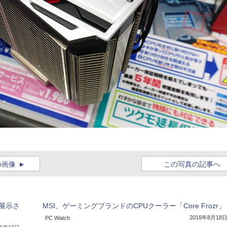
の画像
この写真の記事へ
考展示さ
MSI、ゲーミングブランドのCPUクーラー「Core Frozr」
2016年8月18
PC Watch