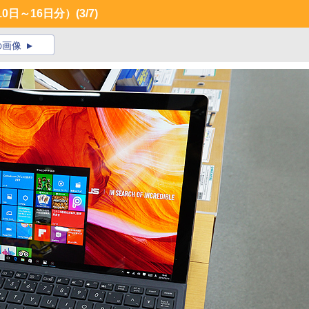
0日～16日分）
(3/7)
の画像