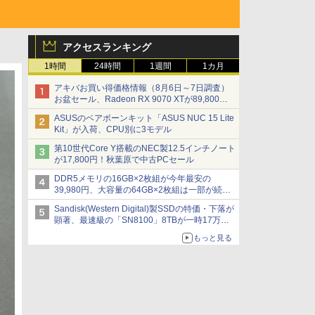
アクセスランキング
1時間
24時間
1週間
1カ月
アキバお買い得価格情報（8月6日～7日調査）
お盆セール、Radeon RX 9070 XTが89,800
円、水平周波数24.8kHz対応の17型モニターが
ASUSのベアボーンキット「ASUS NUC 15 Lite
9,801円、暑さ指数連動セール ほか
Kit」が入荷、CPU別に3モデル
第10世代Core Y搭載のNEC製12.5インチノート
が17,800円！秋葉原で中古PCセール
DDR5メモリの16GB×2枚組が今年最安の
39,980円、大容量の64GB×2枚組は一部が続騰
[8月前半のメモリ価格]
Sandisk(Western Digital)製SSDの特価・下落が
顕著、最速級の「SN8100」8TBが一時17万円
割れ [8月前半のSSD価格]
もっと見る