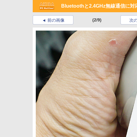
Bluetoothと2.4GHz無線通
(2/9)
前の画像
次