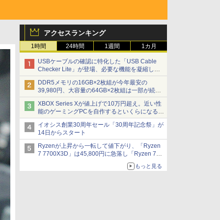
アクセスランキング
1時間
24時間
1週間
1カ月
USBケーブルの確認に特化した「USB Cable
Checker Lite」が登場、必要な機能を凝縮しコ
ンパクトに 7日発売
DDR5メモリの16GB×2枚組が今年最安の
39,980円、大容量の64GB×2枚組は一部が続騰
[8月前半のメモリ価格]
XBOX Series Xが値上げで10万円超え。近い性
能のゲーミングPCを自作するといくらになる？
【石田賀津男の『酒の肴にPCゲーム』】
イオシス創業30周年セール「30周年記念祭」が
14日からスタート
Ryzenが上昇から一転して値下がり、「Ryzen
7 7700X3D」は45,800円に急落し「Ryzen 7
7800X3D」との価格逆転解消 [8月前半のCPU
もっと見る
価格]