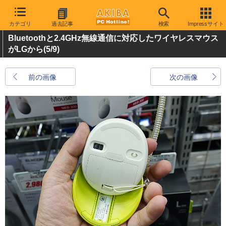
カテゴリ
過去記事
検索
Impressサイト
Bluetoothと2.4GHz無線通信に対応したワイヤレスマウス
がLGから
(5/9)
前の画像
次の画像