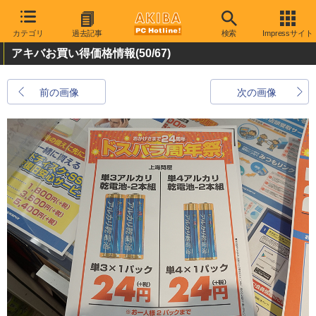
カテゴリ
過去記事
検索
Impressサイト
アキバお買い得価格情報
(50/67)
前の画像
次の画像