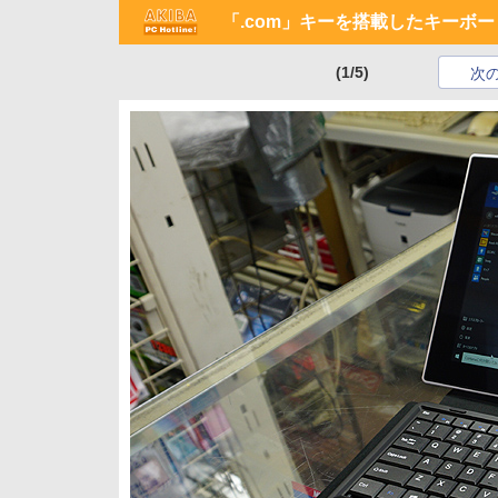
「.com」キーを搭載したキーボー
(1/5)
次