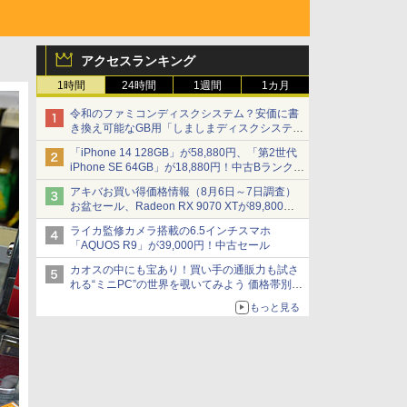
アクセスランキング
1時間
24時間
1週間
1カ月
令和のファミコンディスクシステム？安価に書
き換え可能なGB用「しましまディスクシステ
ム」
「iPhone 14 128GB」が58,880円、「第2世代
iPhone SE 64GB」が18,880円！中古Bランク品
セール
アキバお買い得価格情報（8月6日～7日調査）
お盆セール、Radeon RX 9070 XTが89,800
円、水平周波数24.8kHz対応の17型モニターが
ライカ監修カメラ搭載の6.5インチスマホ
9,801円、暑さ指数連動セール ほか
「AQUOS R9」が39,000円！中古セール
カオスの中にも宝あり！買い手の通販力も試さ
れる“ミニPC”の世界を覗いてみよう 価格帯別に
仕様や特徴を整理、11製品をピックアップ text
もっと見る
by 石川 ひさよし