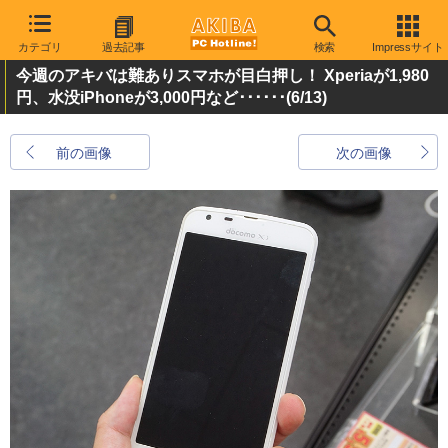
カテゴリ
過去記事
検索
Impressサイト
今週のアキバは難ありスマホが目白押し！ Xperiaが1,980
円、水没iPhoneが3,000円など･･････
(6/13)
前の画像
次の画像