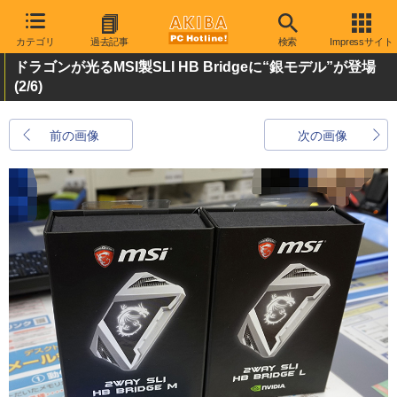
カテゴリ
過去記事
検索
Impressサイト
ドラゴンが光るMSI製SLI HB Bridgeに“銀モデル”が登場
(2/6)
前の画像
次の画像