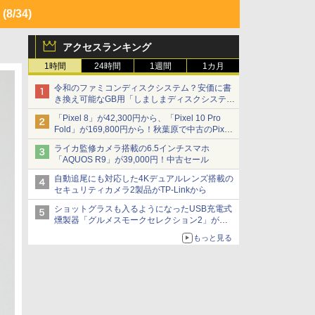
く
(8/34)
アクセスランキング
1時間
24時間
1週間
1カ月
令和のファミコンディスクシステム？安価に書
き換え可能なGB用「しましまディスクシステ
ム」
「Pixel 8」が42,300円から、「Pixel 10 Pro
Fold」が169,800円から！秋葉原で中古のPixel
シリーズがお買い得
ライカ監修カメラ搭載の6.5インチスマホ
「AQUOS R9」が39,000円！中古セール
自動追尾にも対応した4Kデュアルレンズ搭載の
セキュリティカメラ2製品がTP-Linkから
ショットグラスも入るようになったUSB充電式
燻製器「グルメスモークセレクション2」がサ
ンコーから
もっと見る