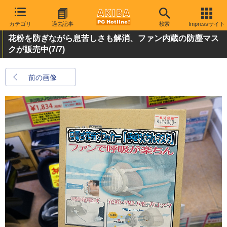
カテゴリ
過去記事
検索
Impressサイト
花粉を防ぎながら息苦しさも解消、ファン内蔵の防塵マス
クが販売中
(7/7)
前の画像