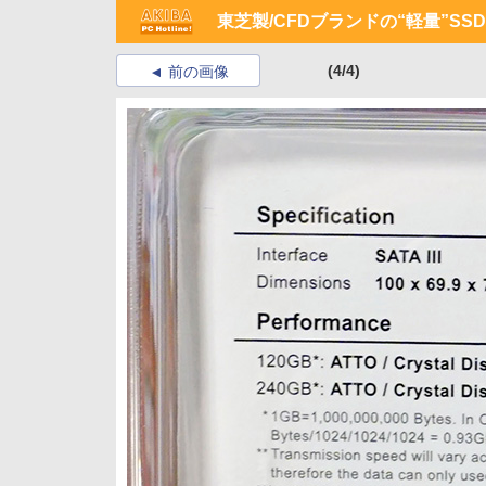
東芝製/CFDブランドの“軽量”S
(4/4)
前の画像