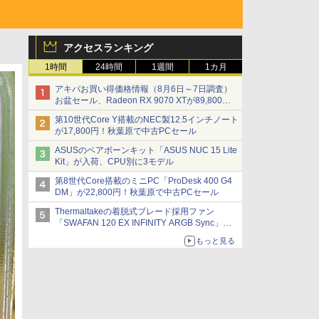
アクセスランキング
1時間
24時間
1週間
1カ月
アキバお買い得価格情報（8月6日～7日調査）
お盆セール、Radeon RX 9070 XTが89,800
円、水平周波数24.8kHz対応の17型モニターが
第10世代Core Y搭載のNEC製12.5インチノート
9,801円、暑さ指数連動セール ほか
が17,800円！秋葉原で中古PCセール
ASUSのベアボーンキット「ASUS NUC 15 Lite
Kit」が入荷、CPU別に3モデル
第8世代Core搭載のミニPC「ProDesk 400 G4
DM」が22,800円！秋葉原で中古PCセール
Thermaltakeの着脱式ブレード採用ファン
「SWAFAN 120 EX INFINITY ARGB Sync」に
単品パッケージ 交換用リバースファンブレード
もっと見る
付属