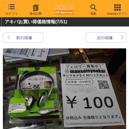
カテゴリ
過去記事
検索
Impressサイト
アキバお買い得価格情報
(7/51)
前の画像
次の画像