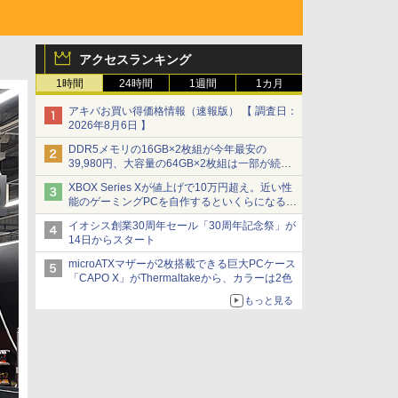
アクセスランキング
1時間
24時間
1週間
1カ月
アキバお買い得価格情報（速報版） 【 調査日：
2026年8月6日 】
DDR5メモリの16GB×2枚組が今年最安の
39,980円、大容量の64GB×2枚組は一部が続騰
[8月前半のメモリ価格]
XBOX Series Xが値上げで10万円超え。近い性
能のゲーミングPCを自作するといくらになる？
【石田賀津男の『酒の肴にPCゲーム』】
イオシス創業30周年セール「30周年記念祭」が
14日からスタート
microATXマザーが2枚搭載できる巨大PCケース
「CAPO X」がThermaltakeから、カラーは2色
もっと見る